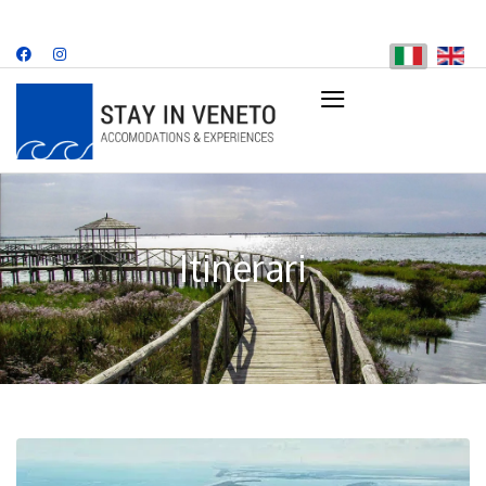
≡
+39 349 707 8482
info@stayinveneto.com
Itinerari