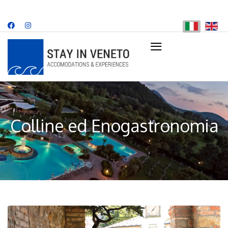
≡
+39 349 707 8482
info@stayinveneto.com
Colline ed Enogastronomia