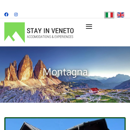
≡
+39 349 707 8482
info@stayinveneto.com
Montagna