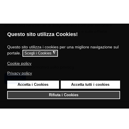
Newsletter
Iscriviti alla Newsletter di Stayinveneto.com per rimanere
aggiornato sulle nuove strutture inserite e sulle offerte
Questo sito utilizza Cookies!
soggiorno!
Email
Questo sito utilizza i cookies per una migliore navigazione sul
portale.
◮
Scegli i Cookies
Cookie policy
Accetto i
Informativa sulla privacy
Privacy policy
Iscriviti
Accetta i Cookies
Accetta tutti i cookies
Rifiuta i Cookies
© 2023 Stayinveneto.com - P.IVA 05429860280
Copyright