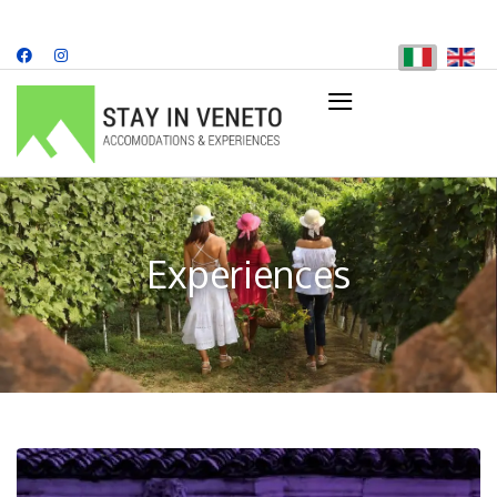
≡
+39 349 707 8482
info@stayinveneto.com
Experiences