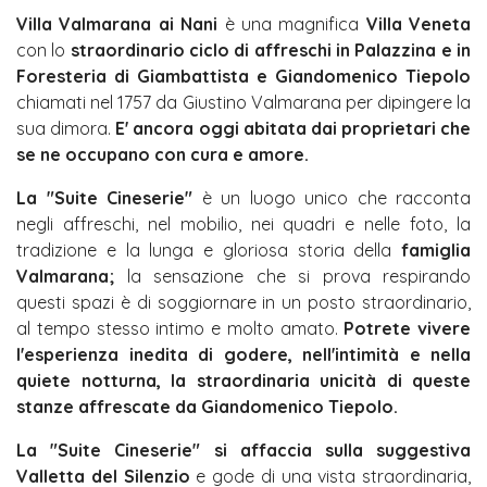
Villa Valmarana ai Nani
è una magnifica
Villa Veneta
con lo
straordinario ciclo di affreschi in Palazzina e in
Foresteria di Giambattista e Giandomenico Tiepolo
chiamati nel 1757 da Giustino Valmarana per dipingere la
sua dimora.
E'
ancora oggi abitata dai proprietari che
se ne occupano con cura e amore.
La "Suite Cineserie"
è un luogo unico che racconta
negli affreschi, nel mobilio, nei quadri e nelle foto, la
tradizione e la lunga e gloriosa storia della
famiglia
Valmarana;
la sensazione che si prova respirando
questi spazi è di soggiornare in un posto straordinario,
al tempo stesso intimo e molto amato.
Potrete vivere
l'esperienza inedita di godere, nell'intimità e nella
quiete notturna, la straordinaria unicità di queste
stanze affrescate da Giandomenico Tiepolo.
L
a "Suite Cineserie" si affaccia sulla suggestiva
Valletta del Silenzio
e gode di una vista straordinaria,