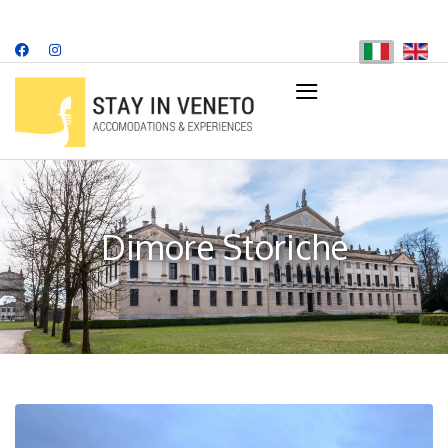
≡
+39 349 707 8482
info@stayinveneto.com
Dimore Storiche