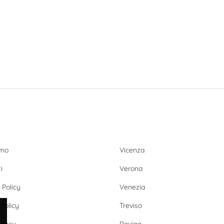
 LInks
Provincie
amo
Vicenza
i
Verona
 Policy
Venezia
Policy
Treviso