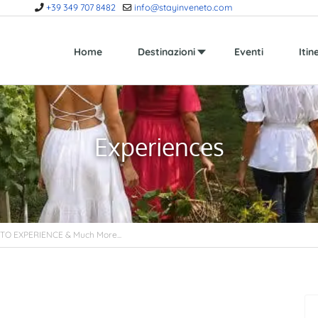
+39 349 707 8482
info@stayinveneto.com
Home
Destinazioni
Eventi
Itin
Experiences
TO EXPERIENCE & Much More...
Next